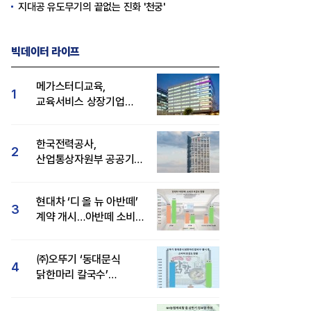
지대공 유도무기의 끝없는 진화 '천궁'
빅데이터 라이프
메가스터디교육,
1
교육서비스 상장기업
브랜드평판 8월 빅데이터
1위...대교 뒤이어
한국전력공사,
2
산업통상자원부 공공기관
브랜드평판 8월 빅데이터
1위
현대차 ‘디 올 뉴 아반떼’
3
계약 개시…아반떼 소비자
관심도·호감도 모두 급등
㈜오뚜기 ‘동대문식
4
닭한마리 칼국수’
인기..."온라인서도 맛·
감성 호평"