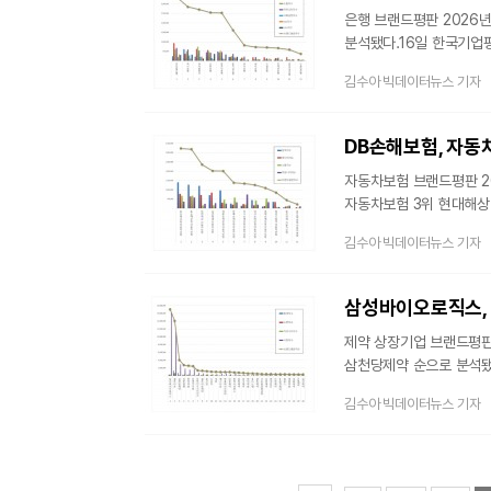
은행 브랜드평판 2026년
분석됐다.16일 한국기업평
2026년 3월 16일까지
김수아 빅데이터뉴스 기자
소비행태를 알아냈다고 밝혔다
증가했다.브랜드에 대한 
소셜가치, 시장가치, 재
DB손해보험, 자동차
커뮤니티지수, 사회공헌
자동차보험 브랜드평판 20
자동차보험 3위 현대해상
자동차 구입을 하면 의무적
김수아 빅데이터뉴스 기자
자동차보험 시장 규모(원수보
성장했다.16일 한국기업평
빅데이터 19,475,65
분석하여 브랜드평
제약 상장기업 브랜드평판 
삼천당제약 순으로 분석됐다
127개 제약 상장기업 브랜드 빅데이터 75,861,224개를 분석하여
김수아 빅데이터뉴스 기자
밝혔다. 지난 2월 브랜드 빅데이터 71,391,042개와 비교하면 6.26% 증
브랜드에 대한 소비자들의
제약 상장기업 브랜드 평
브랜드평판지수는 소