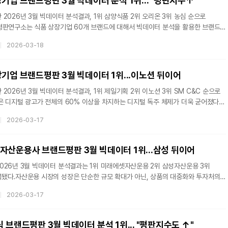
기업 브랜드평판 3월 빅데이터 분석 1위... "평판지수↑"
2026년 3월 빅데이터 분석결과, 1위 삼양식품 2위 오리온 3위 농심 순으로
평판연구소는 식품 상장기업 60개 브랜드에 대해서 빅데이터 분석을 활용한 브랜드
다.지난 2026년 2월 18일부터 2026년 3월 18일까지의 식품 상장기업 브랜드
2026-03-18
5개를 분석하여 소비자들의 브랜드 평판을 분석했다. 지난 2월 식품 상장기업 브랜드
1개와 비교하면 6.34% 증가했다.브랜드에 대한 평판은 브랜드에 대한 소비자들의 활동
통가치, 소셜가치, 시장가치, 재무가치로 나누게 된다. 브랜드평판지수는 소비자들의
장기업 브랜드평판 3월 빅데이터 1위...이노션 뒤이어
2026년 3월 빅데이터 분석결과, 1위 제일기획 2위 이노션 3위 SM C&C 순으로
은 디지털 광고가 전체의 60% 이상을 차지하는 디지털 독주 체제가 더욱 굳어졌다.
이 결합된 형태로 진화하고 있다. 전체 광고 시장 규모는 2025년 17조원 규모로
2026-03-17
.17일 한국기업평판연구소는 광고 상장기업 13개 브랜드에 대해서 빅데이터 분석을
실시했다고 밝혔다. 지난 2026년 2월 17일부터 2026년 3월 17일까지의 광고
3,612,186개를 분석하여 소비자들의 브랜드 평판을 분석했다. 지난 2월 광고
자산운용사 브랜드평판 3월 빅데이터 1위...삼성 뒤이어
026년 3월 빅데이터 분석결과는 1위 미래에셋자산운용 2위 삼성자산운용 3위
됐다.자산운용 시장의 성장은 단순한 규모 확대가 아닌, 상품의 대중화와 투자처의
F(상장지수펀드)의 폭발적인 성장이 전체 시장 규모(AUM, 운용자산) 확대를
2026-03-17
 국내 자산운용 시장은 1,800조원 규모로 분석된다.17일 한국기업평판연구소는
2026년 3월 17일까지의 44개 자산운용사 브랜드 빅데이터 53,670,244개를
와 미디어, 소통, 커뮤니티, 사회공헌지표를 측정하여 평판 알고리즘을 통해
 브랜드평판 3월 빅데이터 분석 1위... "평판지수도 ↑"