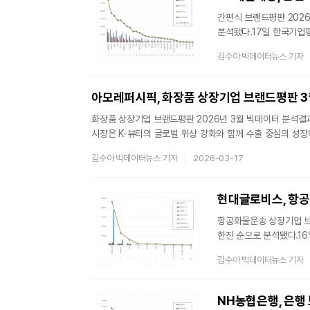
지수화했다고 밝혔다. 지
간편식 브랜드평판 2026
분석됐다.17일 한국기업
평판조사를 실시했다고 밝혔
김수아 빅데이터뉴스 기자
35,777,726개를 분
32,796,480개와 비
가능한 식품을 말한다. 현
아모레퍼시픽, 화장품 상장기업 브랜드평판 3
국내 간편식 시장 규모는 
화장품 상장기업 브랜드평판 2026년 3월 빅데이터 분석결과
시장은 K-뷰티의 글로벌 위상 강화와 함께 수출 중심의 성
있다. 2025년 대한민국 화장품 시장 규모는 18조원 규
김수아 빅데이터뉴스 기자
2026-03-17
빅데이터 평판분석을 했다고 밝혔다. 2026년 2월 17일부터
항공화물운송 상장기업 브랜
한진 순으로 분석됐다.1
활용한 브랜드 평판조사를 
김수아 빅데이터뉴스 기자
항공화물운송 상장기업 브
지난 2월 항공화물운송 상장기업 브랜드평판 빅데이
브랜드에 대한 평판은 브
NH농협은행, 은행 
재무가치로 나누게