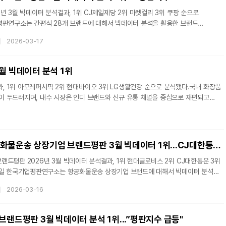
난 2월
년 3월 빅데이터 분석결과, 1위 CJ제일제당 2위 마켓컬리 3위 쿠팡 순으로
평판연구소는 간편식 28개 브랜드에 대해서 빅데이터 분석을 활용한 브랜드
다. 2026년 2월 17일부터 2026년 3월 17일까지의 간편식 브랜드 빅데이터
2026-03-17
석하여 소비자들의 브랜드 평판을 분석했다. 지난 2월 간편식 브랜드 빅데이터
교하면 9.09% 증가했다.간편식(HMR) 은 집에서 비교적 간단한 조리 또는 바로 섭취가
대인의 바쁜 생활 패턴과 1~2인 가구 증가, 맞벌이 영향으로 수요 확대됐다. 2025년
월 빅데이터 분석 1위
약 6조
, 1위 아모레퍼시픽 2위 현대바이오 3위 LG생활건강 순으로 분석됐다.국내 화장품
장이 두드러지며, 내수 시장은 인디 브랜드와 신규 유통 채널을 중심으로 재편되고
모로 분석된다.17일 한국기업평판연구소는 국내 화장품 상장기업에 대한 브랜드
 2026년 3월 17일까지의 화장품 상장기업 브랜드 빅데이터 27,544,971개를
분석했다. 지난 2월 화장품 상장기업 브랜드 빅데이터 16,993,978개와 비교하면 62.09% 증가
현대글로비스, 항공화물운송 상장기업 브랜드평판 3월 빅데이터 1위...CJ대한통운 2위
드평판 2026년 3월 빅데이터 분석결과, 1위 현대글로비스 2위 CJ대한통운 3위
6일 한국기업평판연구소는 항공화물운송 상장기업 브랜드에 대해서 빅데이터 분석을
실시했다고 밝혔다. 지난 2026년 2월 16일부터 2026년 3월 16일까지의
2026-03-16
랜드 빅데이터 35,592,434개를 분석하여 소비자들의 브랜드 평판을 분석했다.
터 31,558,391개와 비교하면 12.78% 증가했다.
랜드에 대한 소비자들의 활동 빅데이터를 참여가치, 소통가치, 소셜가치, 시장가치,
브랜드평판 3월 빅데이터 분석 1위...”평판지수 급등"