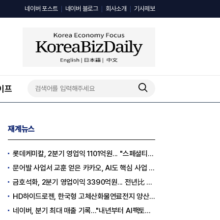
네이버 포스트
네이버 블로그
회사소개
기사제보
이프
재계뉴스
롯데케미칼, 2분기 영업익 1101억원... "스페셜티 전환 가속"
문어발 사업서 교훈 얻은 카카오, AI도 핵심 사업 '선택과 집중'
금호석화, 2분기 영업이익 3390억원... 전년比 419% 급증
HD하이드로젠, 한국형 고체산화물연료전지 양산체계 구축
네이버, 분기 최대 매출 기록..."내년부터 AI팩토리 수익 날 것"