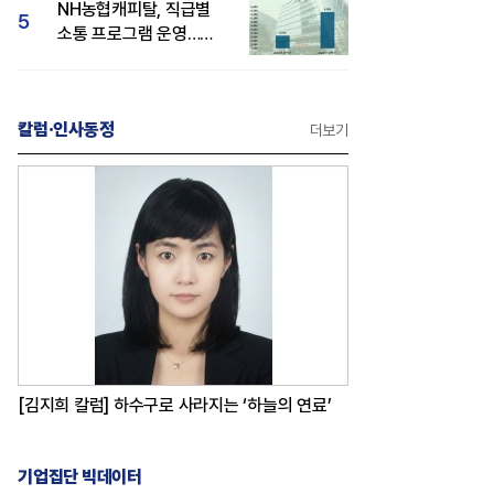
NH농협캐피탈, 직급별
5
소통 프로그램 운영…
경영성과 등 주목 소비자
관심도 상승
칼럼·인사동정
더보기
[김지희 칼럼] 하수구로 사라지는 ‘하늘의 연료’
기업집단 빅데이터