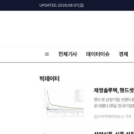
UPDATED. 2026.08.07(금)
전체기사
데이터이슈
경제
빅데이터
재영솔루텍, 핸드셋
핸드셋 상장기업 브랜드평판
분석됐다.18일 한국기업
평판조사를 실시했다고 밝혔
김수아 빅데이터뉴스 기자
빅데이터 43,849,90
빅데이터 43,111,86
빅데이터를 참여가치, 소