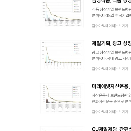
삼양식품, 식품 상장
온라인
식품 상장기업 브랜드평판 
분석됐다.18일 한국기업
평판조사를 실시했다고 밝혔
김수아 빅데이터뉴스 기자
빅데이터 49,222,26
빅데이터 46,287,21
빅데이터를 참여가치, 소
제일기획, 광고 상
온라인 습
광고 상장기업 브랜드평판 
분석됐다.국내 광고 시장
AI 기술과 새로운 플랫폼
김수아 빅데이터뉴스 기자
완만한 성장을 하고 있다
활용한 브랜드 평판조사를 
상장기업 브랜드 빅데이터 
미래에셋자산운용, 
상장기
자산운용사 브랜드평판 2
한화자산운용 순으로 분석
글로벌화가 핵심이다. ET
김수아 빅데이터뉴스 기자
견인하고 있다. 2025년
2026년 2월 17일부터 
분석하여 소비자들의 참여
CJ제일제당, 간편식