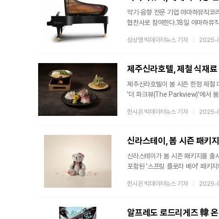
악기·음향 전문 기업 야마하뮤직코리
협찬사로 참여한다.18일 야마하뮤직
피아노를 연주한다. 공연은 오는 2
성상영 빅데이터뉴스 기자
2025-
개최될 예정이다.안드라스 쉬프는 뛰
그는 스위스 베르비에 페스티벌과 
왕성한 연주를 펼쳐 왔다.안드라스 
제주신라호텔, 제철 식재료
제주신라호텔이 봄 시즌 한정 제철 
'더 파크뷰(The Parkview)'
'히노데'에서는 일곱 가지 봄나물과
한시은 빅데이터뉴스 기자
2025-
제주의 제철 생선인 아홉동가리, 구문
유채, 달래, 세발나물, 두릅, 돌나
제주신라호텔 셰프가 엄선한 제철 식
신라스테이, 봄 시즌 패키
신라스테이가 봄 시즌 패키지를 출
포함된 '스프링 플로라 베어' 패키지
선보인다고 13일 밝혔다.전국 1
한시은 빅데이터뉴스 기자
2025-
달맞이길 △울산의 장생옛길 등 벚꽃
플로라 베어' 패키지는 투숙객들이 
한정으로 제작된 플로라 베어 키링
알프레도 로드리게즈 韓 온