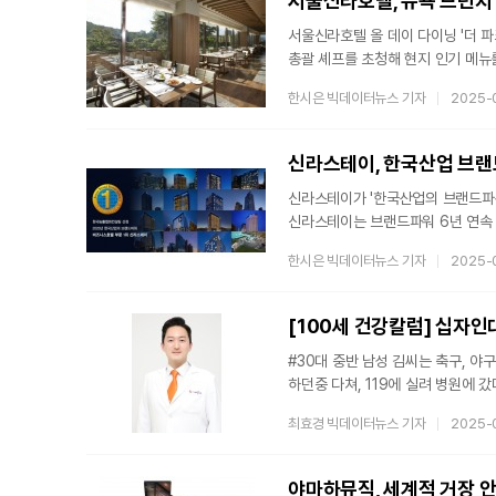
서울신라호텔, 뉴욕 브런치 
서울신라호텔 올 데이 다이닝 '더 파크
총괄 셰프를 초청해 현지 인기 메뉴
브런치에서 뉴욕 정통 브런치를 경험
한시은 빅데이터뉴스 기자
2025-
에그의 총괄 셰프 '에반 핸콜(Evan
(Tanya Bush)'가 함께 방한
에그' 레스토랑은 2005년 뉴욕 브루
신라스테이, 한국산업 브랜
신라스테이가 '한국산업의 브랜드파워
신라스테이는 브랜드파워 6년 연속 
(Thank U for Your Stay
한시은 빅데이터뉴스 기자
2025-
할인 혜택을 제공한다. △객실(1박)
4월1일부터 11월30일까지 이용 가
대상으로 브랜드 인지도와 충성도를 
[100세 건강칼럼] 십자
3000여명의 소비자 대상
#30대 중반 남성 김씨는 축구, 
하던중 다쳐, 119에 실려 병원에 
십자인대재건술은 크게 내 몸에 있는 
최효경 빅데이터뉴스 기자
2025-
'타가건 수술'로 나뉜다. 먼저 자가
힘줄을 채취해서 많이 사용한다. 채
것이다 보니 거부반응이 없다. 다만
야마하뮤직, 세계적 거장 안