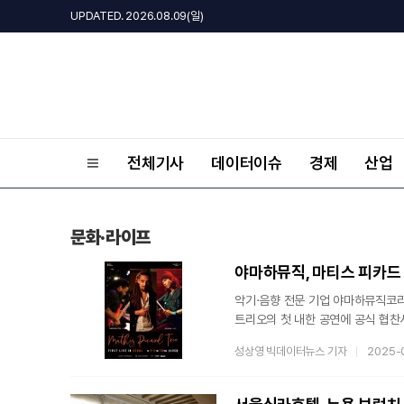
UPDATED. 2026.08.09(일)
전체기사
데이터이슈
경제
산업
문화·라이프
야마하뮤직, 마티스 피카드 
악기·음향 전문 기업 야마하뮤직코리
트리오의 첫 내한 공연에 공식 협찬
재즈신이 주목하는 피아니스트이자 작
성상영 빅데이터뉴스 기자
2025-
피아니스트 중 한 명으로 평가받는
어린 시절 프랑스 퐁텐블로, 미국 
음악과 문화를 자연스럽게 습득했다.