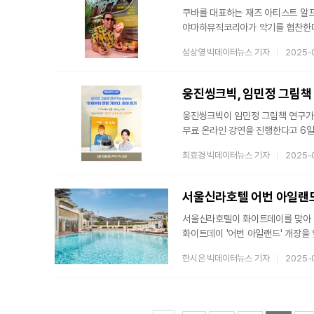
쿠바를 대표하는 재즈 아티스트 알프
야마하뮤직코리아가 악기를 협찬한다
자사 C7 피아노와 메이플 커스텀 재
성상영 빅데이터뉴스 기자
2025-
성수아트홀에서 열린다.이번 내한 
트리오 멤버인 드러머 마이클 올리
뜨거운 태양과 싱그러운 자연을 연
웅진씽크빅, 임민정 그림책 
피아노는 콘서트
웅진씽크빅이 임민정 그림책 연구가와
무료 온라인 강연을 진행한다고 6일 
(ZOOM)'을 통해 진행되는 이번 
최효경 빅데이터뉴스 기자
2025-
거장 앤서니 브라운 작품 중 '이제
함께 깊이 읽기 방식으로 작품을 함
서울신라호텔 어번 아일랜드
서울신라호텔이 화이트데이를 맞아 '
화이트데이 '어번 아일랜드' 개장을 
어쿠스틱 라이브 공연 등 다양한 즐
한시은 빅데이터뉴스 기자
2025-
절반 이상은 커플 고객으로, 특히 봄
찾는 커플 고객을 위해 미국 웰니스
아일랜드' 루프탑에서 남산을 바라보며