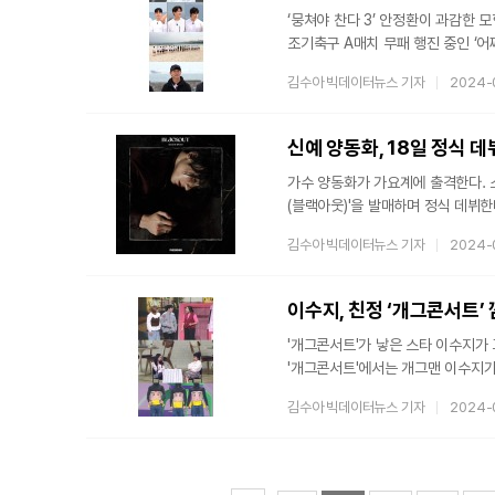
‘뭉쳐야 찬다 3’ 안정환이 과감한 모험을 시작한다. 오는 18일 방송되는 
조기축구 A매치 무패 행진 중인 ‘
전지훈련의 목표로 전술 변화를 내세워 호기심을 자극하고 있
김수아 빅데이터뉴스 기자
2024-
0패, 네덜란드에서 3전 3승 0패
안정된 팀 컬러를 증명했지만 안정환
신예 양동화, 18일 정식 데뷔
가수 양동화가 가요계에 출격한다. 소속사 측은 16일 “양동화가 오는 18일 오후 6시 첫 번째 싱글 'Blackout
(블랙아웃)'을 발매하며 정식 데뷔한다”고 밝혔다. 소속사 측에 따르면 이번 싱글
수록곡 'She Makes Me (쉬 메
김수아 빅데이터뉴스 기자
2024-
히트 작곡가 맥쓰송(Maxx Song)과 
7일부터 공식 SNS를 통해 4종 콘셉
공개하며 강렬한 곡 분위기를 예고했
이수지, 친정 ‘개그콘서트’
'개그콘서트'가 낳은 스타 이수지가 고향에 돌아온다. '개그콘서트' 측
'개그콘서트'에서는 개그맨 이수지가 오랜만에 친정 
데뷔한 이수지는 '황해', '선배, 선배
김수아 빅데이터뉴스 기자
2024-
코너들에 출연하며, 강력한 존재감을 
문동은, 가수 싸이, 오은영 박사 
꾸준한 사랑을 