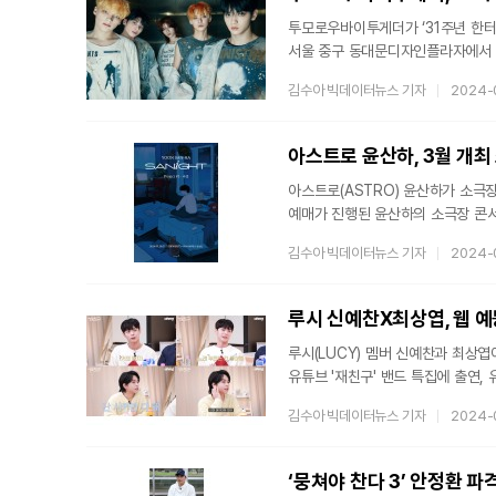
투모로우바이투게더가 ‘31주년 한터뮤직어워즈 2023’
서울 중구 동대문디자인플라자에서 진
‘글로벌 아티스트상’ 아시아, 북아메리카 부문을 수상했다. ‘글로
김수아 빅데이터뉴스 기자
2024-
눈부신 활약을 펼친 아티스트에게 주어
오세아니아, 남아메리카)으로 나누어 시상한다. 투모로우바이투게더는 지난해 이
아티스트 본상’, ‘글로벌 아티스트상
아스트로 윤산하, 3월 개최
아스트로(ASTRO) 윤산하가 소극장 콘서트 티켓을 완판시켰다.
예매가 진행된 윤산하의 소극장 콘서트 ‘
빠르게 양일 전석 매진을 기록했다”고 밝혔다. 소속사 측에 따르면 ‘YOON SAN-HA :
김수아 빅데이터뉴스 기자
2024-
#1 - 바램’은 윤산하의 자체 음악 
가까이에서 눈을 마주치며 소통하기 위해 소극장 콘서
웰메이드 라이브 무대들로 가득 채워질
루시 신예찬X최상엽, 웹 예
루시(LUCY) 멤버 신예찬과 최상엽이 '믿고 듣는
유튜브 '재친구' 밴드 특집에 출연,
함성을 이끌어내기 위한 본인만의 필승 제스처 등
김수아 빅데이터뉴스 기자
2024-
신예찬은 루시 단독 콘서트 무대에서
자아냈다. 이어 루시의 여섯 번째 싱글
전했다. 최상엽은 루시의 정규 1집
‘뭉쳐야 찬다 3’ 안정환 