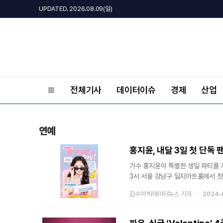
UPDATED. 2026.08.09(일)
전체기사
데이터이슈
경제
산업
연예
홍지윤, 내달 3일 첫 단독
가수 홍지윤이 특별한 생일 파티를 개최한다. 소속사 생각엔터테인먼트는 19일 “홍지윤
3시 서울 강남구 일지아트홀에서 첫 번째 단독 팬
정식으로 진행하는 첫 번째 단독 팬미팅이
김수아 빅데이터뉴스 기자
2024-
공식 SNS 채널을 통해 팬미팅 개최
생일날 진행되는데요. 많이 참여해 주실 거죠?”라
홍지윤은 남다른 팬사랑은 물론 다