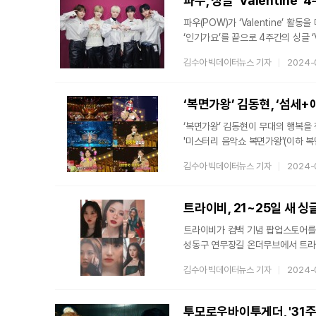
파우, 싱글 ‘Valentine
파우(POW)가 ‘Valentine’ 활동을 마무리했다. 소속사 측은 19일 “파우
‘인기가요’를 끝으로 4주간의 싱글 ‘Valentin
사람을 찾아 나선 파우만의 톡톡 튀
김수아 빅데이터뉴스 기자
2024-
에너지 있는 퍼포먼스를 펼쳤다. 또한 많은 아이돌 가수들과 ‘Valentine’ 포인트 안무로 댄스 챌린지를 진행해
눈길을 끌었다. 이에 ‘Valentine’은 발매 직후 아이튠즈 2개국 톱 싱글 차트 1위를 비롯 7개국 차트에
진입했다. 국내에서는 지니 최신 차
‘복면가왕’ 김동현, ‘섬세
‘복면가왕’ 김동현이 무대의 행복을 책임지는 고막 지
'미스터리 음악쇼 복면가왕'(이하 복면가왕)에
무대에서 김동현은 박원의 'all of
김수아 빅데이터뉴스 기자
2024-
깊이 있는 음색으로 짙은 여운을 안
김동현의 부드러운 목소리에서 묻어
고음
트라이비가 컴백 기념 팝업스토어를 연다. 소속사 티알엔터테인먼트는 19일 “오는 21일부터
성동구 연무장길 온더무브에서 트라이비 팝업스토어
싱글 ‘Diamond(다이아몬드)’ 
김수아 빅데이터뉴스 기자
2024-
특히 팬들을 위한 다채로운 선물이 
가능한 재활용 제품으로 환경도 생
팝업스토어로 1년간 그들의 컴백을