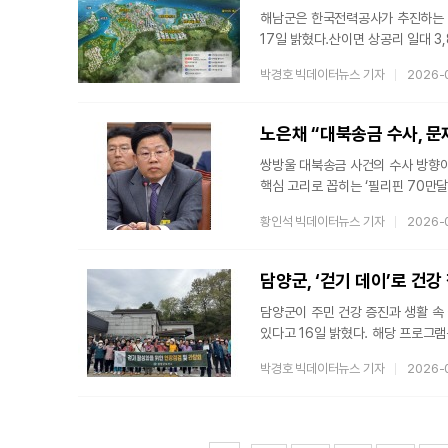
해남군은 한국전력공사가 추진하는 
17일 밝혔다.산이면 상공리 일대 3
건립된다. 지난 1월 접수 이후 경관
박경호 빅데이터뉴스 기자
2026-
예정이다.이번 변전소 건립은 국가 A
안정적인 전력을 공급하게 됨에 따라
한층 속도를 낼 전망이다.특히 이번 
노은채 “대북송금 수사, 
쌍방울 대북송금 사건의 수사 방향
핵심 고리로 꼽히는 ‘필리핀 70만달
문재인 전 대통령 쪽에서 이재명 당
황인석 빅데이터뉴스 기자
2026-
전 쌍방울 부회장은 2019년 필리
전달했다는 기존 진술을 유지한 것
기존 판단을 유지해, 같은 사안을 
담양군, ‘걷기 데이’로 건강
담양군이 주민 건강 증진과 생활 속 
있다고 16일 밝혔다. 해당 프로그램
활동에 참여한다. 참가자들은 매달 
박경호 빅데이터뉴스 기자
2026-
활동을 실천하고 있다.현재까지 약 
보행법 교육과 스트레칭을 병행해 운
아니라 주민 간 교류를 확대하는 계