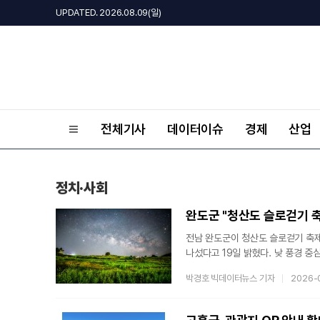
UPDATED. 2026.08.09(일)
전체기사
데이터이슈
경제
산업
정치·사회
완도군 "청산도 슬로걷기 축
전남 완도군이 청산도 슬로걷기 축제
나섰다고 19일 밝혔다. 낮 풍경 
유치에 힘을 쏟고 있다.군에 따르면 
박경호 빅데이터뉴스 기자
2026-
체험이 운영된다. 인공 조명이 적은
있어 낮과는 전혀 다른 분위기를 선
30분부터 서편제 촬영장 일원에서 