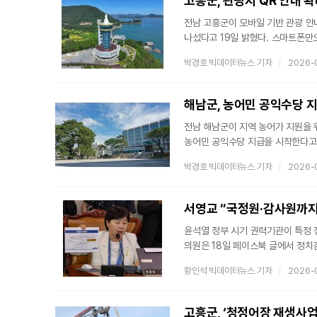
고흥군, 관광지 QR 안내 
전남 고흥군이 모바일 기반 관광 안
나섰다고 19일 밝혔다. 스마트폰만
군은 지역 내 대표 관광지와 시설 
박경호 빅데이터뉴스 기자
2026-
있도록 했다고 밝혔다. 코드를 스캔
안내와 주변 볼거리 등 다양한 정보
동선을 짜는 데 도움을 주는 것이 
해남군, 농어민 공익수당 지
전남 해남군이 지역 농어가 지원을 위
농어민 공익수당 지급을 시작한다고 밝
달한다. 개인별 지급액은 지난해보다
박경호 빅데이터뉴스 기자
2026-
전달된다.수당은 주소지 관할 지역
지참해야 한다. 또한 읍·면별로 지
빠르게 수령할 수 있다.이번 대상자는
서영교 “국정원·감사원까지
경영주를
윤석열 정부 시기 권력기관이 특정
의원은 18일 페이스북 글에서 정
위한 흐름에 결합됐다고 주장했다.
황인석 빅데이터뉴스 기자
2026-
국정조사 과정을 통해 윤석열 정권
그는 정치검찰의 민낯이 만천하에 
움직인 구조적 문제라고 주장했다.그
고흥군, ‘청정어장 재생사업’