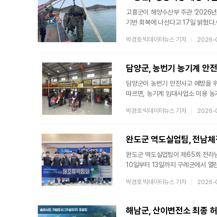
고흥군이 해양수산부 주관 ‘2026년
기반 회복에 나선다고 17일 밝혔다.
약 1,500헥타르를 대상으로 추진
박경호 빅데이터뉴스 기자
2026-
해저 환경을 근본적으로 개선하는 것
인한 환경 악화와 생산성 저하 문제
환경을 회복하고 안정적인 생산 기
담양군, 농번기 농기계 안전 
담양군이 농번기 안전사고 예방을 위
따르면, 농기계 임대사업소 이용 농
특히 고령 농업인을 위해 이론보다는
박경호 빅데이터뉴스 기자
2026-
실질적인 사고 예방 효과를 높이고 
대상으로 산업재해 예방 교육을 실시
임대사업은 지난해 약 6천 농가가 
완도군 역도실업팀, 전남체전 
완도군 역도실업팀이 제65회 전라
10일부터 13일까지 구례군에서 열린
휩쓸며 전원 3관왕에 올랐다. 이들이
박경호 빅데이터뉴스 기자
2026-
체급별로는 김동민(67kg급), 강민우
경기력으로 시상대 맨 위를 차지했다
이루며 최상의 결과를 만들어냈다는 
해남군, 산이변전소 최종 허