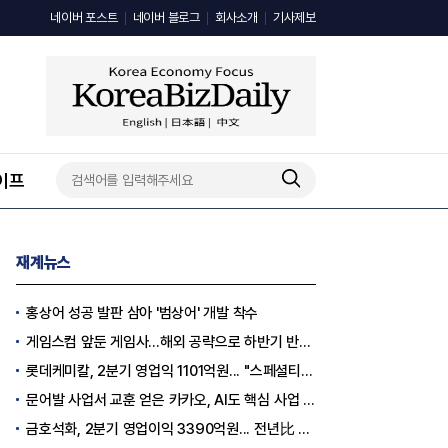
네이버 포스트
네이버 블로그
회사소개
기사제보
이프
재계뉴스
홍상어 성공 발판 삼아 '범상어' 개발 착수
게임스컴 앞둔 게임사…해외 공략으로 하반기 반등 꾀한다
롯데케미칼, 2분기 영업익 1101억원... "스페셜티 전환 가속"
문어발 사업서 교훈 얻은 카카오, AI도 핵심 사업 '선택과 집중'
금호석화, 2분기 영업이익 3390억원... 전년比 419% 급증