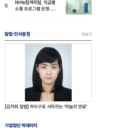
NH농협캐피탈, 직급별
5
소통 프로그램 운영…
경영성과 등 주목 소비자
관심도 상승
칼럼·인사동정
더보기
[김지희 칼럼] 하수구로 사라지는 ‘하늘의 연료’
기업집단 빅데이터