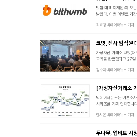
두 회사는
빗썸(대표 이재원)이 오는
밝혔다. 이번 이벤트 기간
안내할 예정이다. 이번 이
최효경 빅데이터뉴스 기자
빗썸측은 설명했다.
코빗, 전사 임직원
가상자산 거래소 코빗(대표
교육을 완료했다고 27일
조직구성∙ 업무체계∙절차∙
김수아 빅데이터뉴스 기자
‘특정금융거래정보의 이용 
자금세탁방지 시스템 등을
코빗의 전사 자금세탁방지
자금세탁
빅데이터뉴스는 여론조사
시리즈를 기획 연재합니다.
한해 연관어 및 포스팅 유
한시은 빅데이터뉴스 기자
3회차에는 '코빗'을 분석
가상자산 시세가 줄곧 하락
높아진 것으로 나타났다.
두나무, 업비트 시장
것은 '