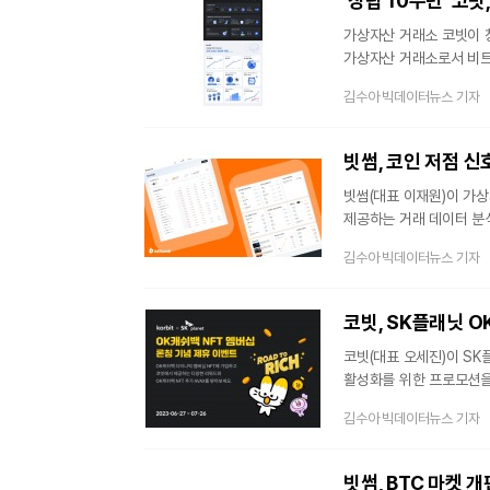
'창립 10주년' 코빗
가상자산 거래소 코빗이 창
가상자산 거래소로서 비트코
업계가 제도권으로 편입되
김수아 빅데이터뉴스 기자
지난해 1월 코빗은 법인
구축한 바 있다.지난해 테
거래소의 운영 건전성이 
빗썸, 코인 저점 신
빗썸(대표 이재원)이 가
제공하는 거래 데이터 분석
빗썸 ‘인사이트’는 빗썸
김수아 빅데이터뉴스 기자
가상자산거래소 최초의 소
순위 제공을 통해 주요 가
자산규모 상위 800명 
수 있게
코빗(대표 오세진)이 SK플
활성화를 위한 프로모션을
총 511명에게 최대 0.
김수아 빅데이터뉴스 기자
OK캐쉬백 NFT 멤버십 
조회, 전송하는 기능을 
로드투리치에서도 코빗 고
빗썸, BTC 마켓 