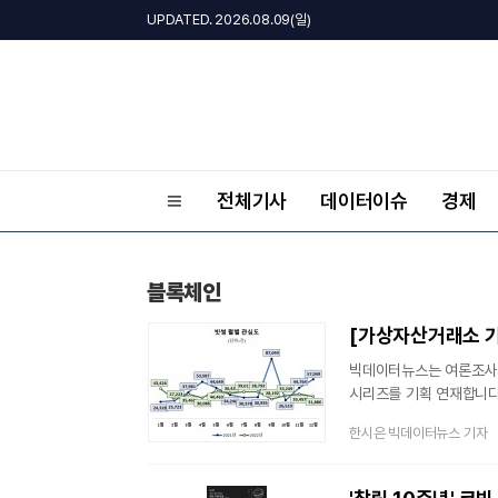
UPDATED. 2026.08.09(일)
전체기사
데이터이슈
경제
블록체인
빅데이터뉴스는 여론조사
시리즈를 기획 연재합니다.
한해 연관어 및 포스팅 유
한시은 빅데이터뉴스 기자
이번 4회차에는 '빗썸'을
지난해 가상자산 시세가 
수준을 유지해, 선방한 