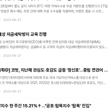
 28일부터 별도 공지 시까지 BTC 마켓 거래수수료 무료 이벤트를 진행한다고 27일
 빗썸은 매수·매도 주문 건에 대해 무료 수수료를 적용하며, 이벤트 종료 시 사전
벤트는 지난 3월 시행한 BTC 마켓 개편의 안착을 기념하기 위해 실시되는 것이라고
2023-06-27
 대상 자금세탁방지 교육 진행
 오세진)이 최고경영자(CEO)를 비롯한 전체 임직원 대상 자금세탁방지(AML)
 밝혔다.자금세탁방지는 금융회사 등 고객의 자금이 자금세탁행위에 이용되지 않도록
시스템 등을 갖춰 합당한 주의 의무를 다하는 것을 뜻한다. 코빗은
2023-06-27
및 보고에 관한 법률(특금법)’에 발맞춰 자금세탁의 구체적 유형 및 글로벌 기준의
 공유함으로써 임직원들의 업무수행 능력을 향상하고자 본 교육을 마련했다.올해
 교육 프로그램은 두 가지로 진행됐다. 우선 디지털자산거래소공동협의체(DAXA)
[가상자산거래소 기획③] 코빗, 지난해 관심도·호감도 급등 '청신호'…중립 연관어 1위 '빗썸'
기관인 데이터앤리서치에 의뢰해 주요 국내 가상자산거래소를 대상으로 분석
각 거래소를 대상으로 2021, 2022년 포스팅수(정보량=관심도)와 호감도, 지난
저의 성(性)별 등 프로필을 분석합니다.1회 고팍스, 2회 후오비에 이어 이번
2023-06-27
합니다. 이후 빗썸, 코인원, 업비트 등을 분석할 예정입니다. <편집자 주> 지난해
했음에도 불구하고 같은 해 '코빗'에 대한 소비자들의 관심도는 30% 이상 크게
 같은해 호감도도 직전연도인 2021년에 비해 급등했지만 여성 관심도가 매우 낮은
지수 한 주간 15.21%↑…"공포·탐욕지수 '탐욕' 진입"