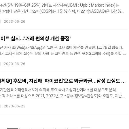
(6월 19일~6월 25일) 업비트 시장지수(UBMI : Upbit Market Index)는
 밝혔다.같은 기간 코스피(KOSPI)는 1.51% 하락, 나스닥(NASDAQ)은 1.44%
I 공포-탐욕 지수는 약 61로 중립 상태를 깨고 탐욕 상태에 접어들었다.
2023-06-26
업데이트 실시…"거래 편의성 개선 중점"
 자사 웹(Web)과 앱(App)의 ‘코인원 3.0 업데이트’를 완료했다고 26일 밝혔다.
 고객센터에 접수된 문의 사항 등 코인원 제품 관련 VOC(고객의 소리)를 취합 및
2023-06-26
다는 것이 회사측 설명이다. 이번 업데이트를 통해 코인원은 기존 지정가 주문방식에
 주문방식을 추가했으며 앱의 거래화면 인터페이스도 대폭 개편했다고 전했다.
[가상자산거래소 기획②] 후오비, 지난해 '파이코인'으로 와글와글…남성 관심도 압도적
기관인 데이터앤리서치에 의뢰해 주요 국내 가상자산거래소를 대상으로 분석
각 거래소를 대상으로 2021, 2022년 포스팅수(정보량=관심도)와 호감도, 지난
저의 성(性)별 등 프로필을 분석합니다.1회차 고팍스에 이어 2회차는 '후오비'를
2023-06-23
빗썸, 코인원, 업비트 등을 분석할 예정입니다. <편집자 주> 지난해 가상자산 시세가
 '후오비'에 대한 소비자들의 관심도는 10% 넘게 상승한 것으로 나타났다. 이는
스팅이 크게 늘었기 때문으로 보인다.현재 후오비 코리아는 브랜드 리뉴얼 및 시