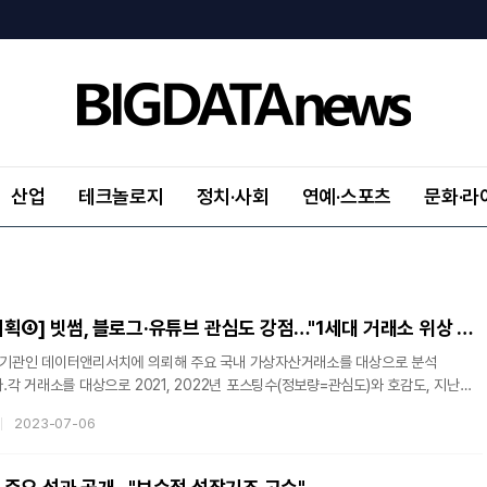
산업
테크놀로지
정치·사회
연예·스포츠
문화·라
[가상자산거래소 기획④] 빗썸, 블로그·유튜브 관심도 강점…"1세대 거래소 위상 확인"
기관인 데이터앤리서치에 의뢰해 주요 국내 가상자산거래소를 대상으로 분석
각 거래소를 대상으로 2021, 2022년 포스팅수(정보량=관심도)와 호감도, 지난
저의 성(性)별 등 프로필을 분석합니다.1회 고팍스, 2회 후오비, 3회 코빗에 이어
2023-07-06
 분석합니다. 이후에는 코인원과 업비트를 집중 분석할 예정입니다. <편집자 주>
줄곧 하락했음에도 불구하고 같은 기간 '빗썸'에 대한 소비자들의 관심도는 일정
것으로 나타났다.6일 데이터앤리서치는 뉴스·커뮤니티·카페·유튜브·블로그·트위터