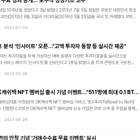
, 주요 성과 공개..."보수적 성장기조 고수"
립 10주년을 맞았다고 3일 밝혔다.2013년 7월 5일 창립한 코빗은 대한민국 최초
인(2013년 9월 3일)과 이더리움(2016년 3월 25일)을 국내 첫 거래했다.코빗은
기 시작한 2021년 이후에도 다양한 새로운 정책들을 가장 먼저 도입해왔다. 우선
2023-07-03
 대상 실명계좌를 발급하면서 법인이 가상자산에 실제로 투자할 수 있는 프로세스를
라-루나 사태, FTX 파산 등 가상자산 관련 다양한 사건·사고가 잇따르면서 가상자산
화두로 떠올랐다. 이에 코빗은 내부 통제 강화 및 바람직한 가상자산 투자 문화
호 분석 ‘인사이트’ 오픈…"고액 투자자 동향 등 실시간 제공"
상자산 투자자들을 위해 가상자산 매매 동향과 다양한 투자지표들을 실시간으로
 서비스 페이지 ‘인사이트’를 선보인다고 28일 밝혔다.총 11개 콘텐츠로 구성된
 회원들의 투자 데이터를 분석해 투자 패턴을 실시간으로 제공하는 국내
2023-06-28
셜 트레이딩 서비스다.먼저 ‘인사이트’는 인기 검색 TOP3 종목과 기간별 상승률
상자산의 단기, 중장기적 가격 흐름 파악에 도움을 줄 수 있게 했고, 빗썸 선정
회원이 전일 매수한 가상자산 종류와 그 비율을 공개해 고액 투자자들의 매매동향을 알
코빗, SK플래닛 OK캐쉬백 NFT 멤버십 출시 기념 이벤트…"511명에 최대 0.1 BTC 지급"
래닛(대표 이한상)의 OK캐쉬백 NFT 멤버십 서비스 ‘로드투리치(Road to Rich)’
 진행한다.코빗은 OK캐쉬백 NFT 멤버십에 신규 가입한 코빗 고객 중 추첨을 통해
1 비트코인(BTC)을 지급하는 이벤트를 실시한다고 28일 밝혔다.이달 SK플래닛은
2023-06-28
서비스인 로드투리치를 새롭게 선보였다. 해당 서비스를 이용하려면 NFT를 보관,
수행하는 탈중앙화 지갑인 ‘업튼 스테이션’을 설치해야 한다.SK플래닛의 OK캐쉬백
객들을 대상으로 AVAX(아발란체) 코인을 추가 증정하는 연계 이벤트가 진행된다.
개편의 안착 기념 '거래수수료 무료 이벤트' 실시