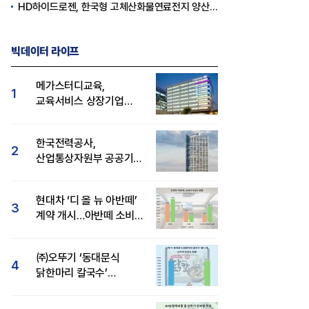
HD하이드로젠, 한국형 고체산화물연료전지 양산체계 구축
빅데이터 라이프
메가스터디교육,
1
교육서비스 상장기업
브랜드평판 8월 빅데이터
1위...대교 뒤이어
한국전력공사,
2
산업통상자원부 공공기관
브랜드평판 8월 빅데이터
1위
현대차 ‘디 올 뉴 아반떼’
3
계약 개시…아반떼 소비자
관심도·호감도 모두 급등
㈜오뚜기 ‘동대문식
4
닭한마리 칼국수’
인기..."온라인서도 맛·
감성 호평"