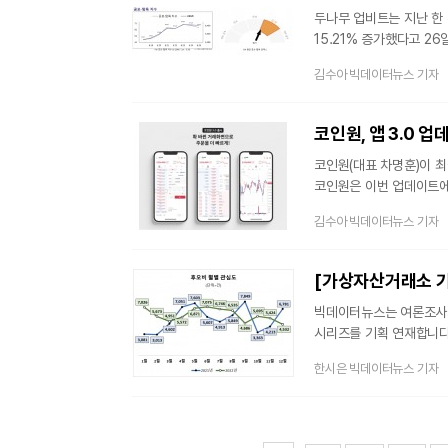
두나무 업비트는 지난 한 주간
15.21% 증가했다고 26일
줄어들었다.주 평균 UBM
김수아 빅데이터뉴스 기자
코인원, 앱 3.0 
코인원(대표 차명훈)이 최근
코인원은 이번 업데이트에서
분석했다고 설명했다. 코인원 3.0 업데이트는 거래 방식 및 인터페이스(UI) 개편을 통해 고객의 편의성을
김수아 빅데이터뉴스 기자
끌어올리는 데 중점을 뒀
시장가, 예약가 두 가지
빅데이터뉴스는 여론조사
시리즈를 기획 연재합니다.
한해 연관어 및 포스팅 유
한시은 빅데이터뉴스 기자
분석합니다. 이후 코빗, 
줄곧 하락했음에도 불구하고
'파인코인'과 관련한 포