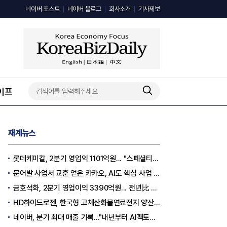
네이버 포스트
네이버 블로그
회사소개
기사제보
이프
재계뉴스
롯데케미칼, 2분기 영업익 1101억원... "스페셜티 전환 가속"
문어발 사업서 교훈 얻은 카카오, AI도 핵심 사업 '선택과 집중'
금호석화, 2분기 영업이익 3390억원... 전년比 419% 급증
HD하이드로젠, 한국형 고체산화물연료전지 양산체계 구축
네이버, 분기 최대 매출 기록..."내년부터 AI팩토리 수익 날 것"