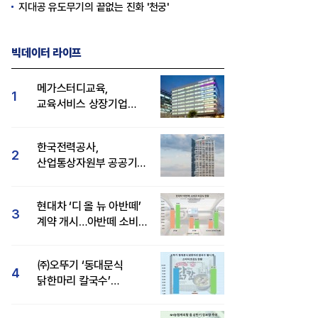
지대공 유도무기의 끝없는 진화 '천궁'
빅데이터 라이프
메가스터디교육,
1
교육서비스 상장기업
브랜드평판 8월 빅데이터
1위...대교 뒤이어
한국전력공사,
2
산업통상자원부 공공기관
브랜드평판 8월 빅데이터
1위
현대차 ‘디 올 뉴 아반떼’
3
계약 개시…아반떼 소비자
관심도·호감도 모두 급등
㈜오뚜기 ‘동대문식
4
닭한마리 칼국수’
인기..."온라인서도 맛·
감성 호평"