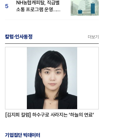
NH농협캐피탈, 직급별
5
소통 프로그램 운영…
경영성과 등 주목 소비자
관심도 상승
칼럼·인사동정
더보기
[김지희 칼럼] 하수구로 사라지는 ‘하늘의 연료’
기업집단 빅데이터