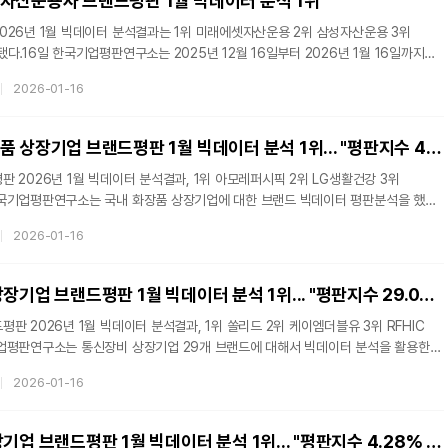
자산운용사 브랜드평판 1월 빅데이터 분석 1위
026년 1월 빅데이터 분석결과는 1위 미래에셋자산운용 2위 삼성자산운용 3위
다.16일 한국기업평판연구소는 2025년 12월 16일부터 2026년 1월 16일까지의
여와 미디어, 소통, 커뮤니티,
2026-01-16
평판 알고리즘을 통해 지수화했다고 밝혔다. 지난 12월 브랜드 빅데이터
랜드 평판지수는 소비자들의 온라인 습관이 브랜드 소비에
 찾아내서, 브랜드 빅데이터 분석을 통해서 만들어진 지표이다. 브랜드 빅데이터
아모레퍼시픽, 화장품 상장기업 브랜드평판 1월 빅데이터 분석 1위... "평판지수 4.70% 상승"
 2026년 1월 빅데이터 분석결과, 1위 아모레퍼시픽 2위 LG생활건강 3위
 2026년 1월 16일까지의 화장품 상장기업 브랜드 빅데이터 17,772,125개를
2026-01-16
품 상장기업 브랜드 빅데이터 23,591,316개와 비교하면 24.67% 줄어들었다.
티의 글로벌 위상 강화와 함께 수출 중심의 성장이 두드러지며, 내수 시장은 인디
 중심으로 재편되고 있다. 2025년 대한민국 화장품 시장 규모는 18조원 규모로
쏠리드, 통신장비 상장기업 브랜드평판 1월 빅데이터 분석 1위... "평판지수 29.09% 하락"
판 2026년 1월 빅데이터 분석결과, 1위 쏠리드 2위 케이엠더블유 3위 RFHIC
. 2025년 12월 14일부터 2026년 1월 14일까지의 통신장비 상장기업 브랜드
2026-01-16
개를 분석하여 소비자들의 브랜드 평판을 분석했다. 지난 12월 통신장비 상장기업
교하면 6.36% 줄어들었다. 브랜드에 대한 평판은 브랜드에 대한
를 참여가치, 소통가치, 소셜가치, 시장가치, 재무가치로 나누게 된다.
크래프톤, 게임 상장기업 브랜드평판 1월 빅데이터 분석 1위... "평판지수 4.28% 하락"